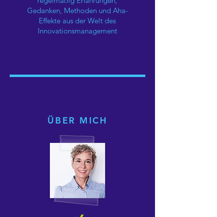
regelmäßig Erfahrungen,
Gedanken, Methoden und Aha-
Effekte aus der Welt des
Innovationsmanagement
ÜBER MICH