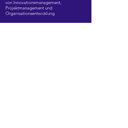
von Innovationsmanagement,
Projektmanagement und
Organisationsentwicklung
"
Authenticity is far better than fake
"
perfection.
Elon Musk
Downloads
KUNDENSTIMMEN