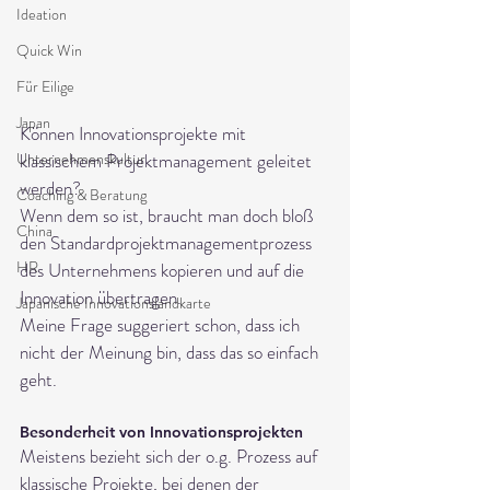
Ideation
Quick Win
Für Eilige
Japan
Können Innovationsprojekte mit 
klassischem Projektmanagement geleitet 
Unternehmenskultur
werden? 
Coaching & Beratung
Wenn dem so ist, braucht man doch bloß 
China
den Standardprojektmanagementprozess 
HR
des Unternehmens kopieren und auf die 
Innovation übertragen.
Japanische Innovationslandkarte
Meine Frage suggeriert schon, dass ich 
nicht der Meinung bin, dass das so einfach 
geht.
Besonderheit von Innovationsprojekten
Meistens bezieht sich der o.g. Prozess auf 
klassische Projekte, bei denen der 