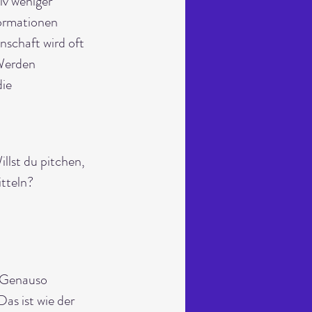
iv weniger 
formationen 
nschaft wird oft 
Werden 
ie 
llst du pitchen, 
itteln?
. Genauso 
as ist wie der 