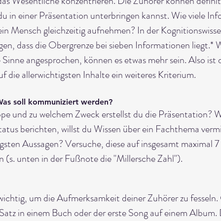
f das Wesentliche konzentrieren. Die Zuhörer können definit
u in einer Präsentation unterbringen kannst. Wie viele In
ein Mensch gleichzeitig aufnehmen? In der Kognitionswisse
en, dass die Obergrenze bei sieben Informationen liegt.* 
 Sinne angesprochen, können es etwas mehr sein. Also ist d
 die allerwichtigsten Inhalte ein weiteres Kriterium.
- Was soll kommuniziert werden?
ppe und zu welchem Zweck erstellst du die Präsentation? Wi
status berichten, willst du Wissen über ein Fachthema verm
igsten Aussagen? Versuche, diese auf insgesamt maximal 7 
(s. unten in der Fußnote die "Millersche Zahl").
 wichtig, um die Aufmerksamkeit deiner Zuhörer zu fesseln
e Satz in einem Buch oder der erste Song auf einem Album. D