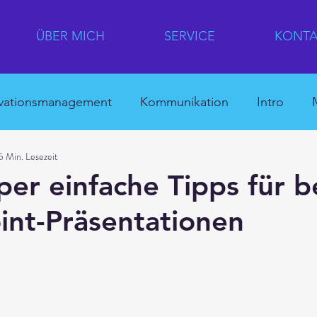
ÜBER MICH
SERVICE
KONTA
vationsmanagement
Kommunikation
Intro
5 Min. Lesezeit
ation
Quick Win
Für Eilige
Japan
Unte
per einfache Tipps für b
nt-Präsentationen
hina
HR
Japanische Innovationslandkarte