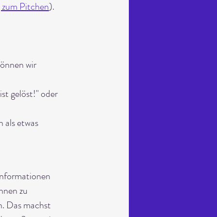
g zum Pitchen
). 
können wir 
st gelöst!" oder 
 als etwas 
Informationen 
nnen zu 
n. Das machst 