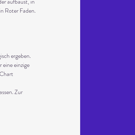
er aufbaust, in 
ein Roter Faden. 
gisch ergeben.
r eine einzige 
 Chart 
ssen. Zur 