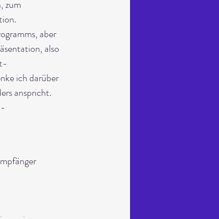
, zum 
tion.
rogramms, aber 
äsentation, also 
t-
nke ich darüber 
rs anspricht. 
t-
Empfänger 