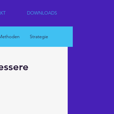
KT
DOWNLOADS
Methoden
Strategie
rnehmenskultur
essere