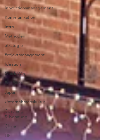
Innovationsmanagement
Kommunikation
Intro
Methoden
Strategie
Projektmanagement
Ideation
Quick Win
Für Eilige
Japan
Unternehmenskultur
Coaching
& Beratung
China
HR