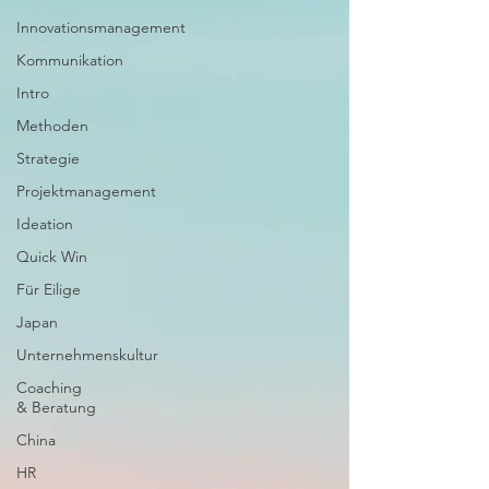
Innovationsmanagement
Kommunikation
Intro
Methoden
Strategie
Projektmanagement
Ideation
Quick Win
Für Eilige
Japan
Unternehmenskultur
Coaching
& Beratung
China
HR