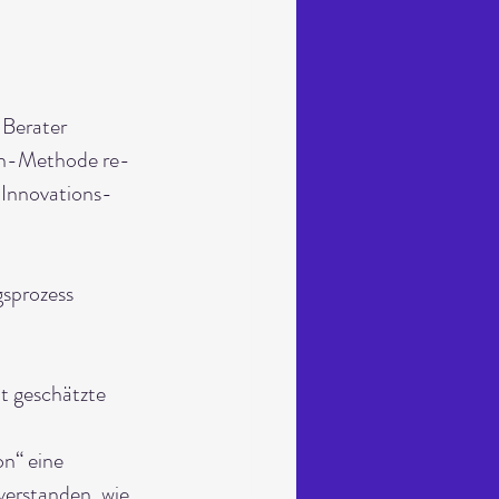
 Berater 
zen-Methode re-
 Innovations-
gsprozess 
t geschätzte 
n“ eine 
verstanden, wie 