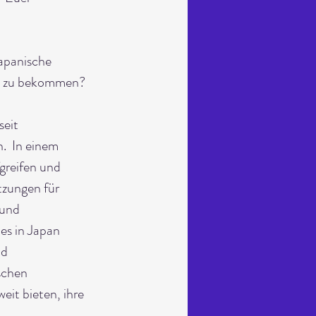
japanische 
nt zu bekommen?
seit 
  In einem 
greifen und 
tzungen für 
und 
es in Japan 
d 
schen 
it bieten, ihre 