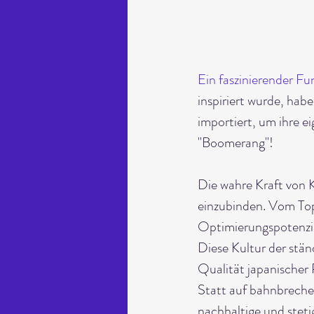
Ein faszinierender Fu
inspiriert wurde, ha
importiert, um ihre e
"Boomerang"!
Die wahre Kraft von Ka
einzubinden. Vom Top
Optimierungspotenzia
Diese Kultur der stän
Qualität japanischer
Statt auf bahnbreche
nachhaltige und steti