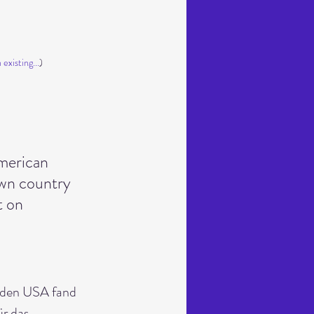
existing...
)
American 
wn country 
t on 
 den USA fand 
r das 