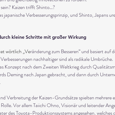
ein? Kaizen trifft Shinto...?
s japanische Verbesserungsprinzip, und Shinto, Japans ure
durch kleine Schritte mit großer Wirkung
t wörtlich „Ve
ränderung zum Besseren“ und basiert auf de
e Verbesserungen nachhaltiger sind als radikale Umbrüche.
das Konzept nach dem Zweiten Weltkrieg durch Qualität
ards Deming nach Japan gebracht, und dann durch Untern
.
und Verbreitung der Kaizen-Grundsätze spielten mehrere ei
 Rolle. Vor allem Taiichi Ohno, Visionär und leitender Ange
 Vater des Toyota-Produktionssystems angesehen, welches 