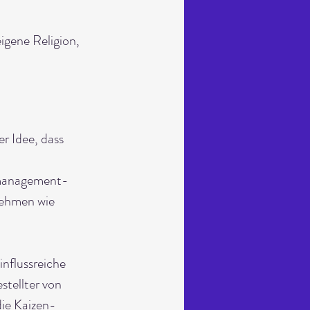
igene Religion, 
r Idee, dass 
smanagement-
ehmen wie 
nflussreiche 
stellter von 
die Kaizen-