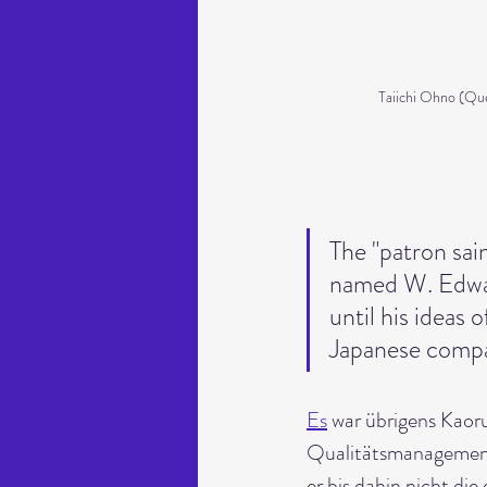
Taiichi Ohno (Que
The "patron sain
named W. Edwar
until his ideas 
Japanese compa
Es
 war übrigens Kaor
Qualitätsmanagement
er bis dahin nicht di