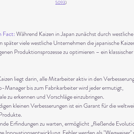
5093
)
n Fact:
 Während Kaizen in Japan zunächst durch westliche
ben später viele westliche Unternehmen die japanische Kai
igenen Produktionsprozesse zu optimieren – ein klassischer
izen liegt darin, alle Mitarbeiter aktiv in den Verbesserun
-Manager bis zum Fabrikarbeiter wird jeder ermutigt, 
le zu erkennen und Vorschläge einzubringen.
digen kleinen Verbesserungen ist ein Garant für die weltwei
 Produkte.
nde Erfindungen zu warten, ermöglicht „fließende Evolutio
ge Innovationsentwicklung. Fehler werden als "Wegweiser" 