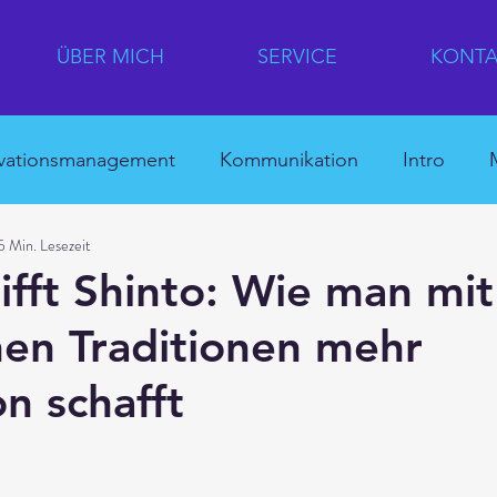
ÜBER MICH
SERVICE
KONTA
vationsmanagement
Kommunikation
Intro
5 Min. Lesezeit
ation
Quick Win
Für Eilige
Japan
Unte
rifft Shinto: Wie man mit
hen Traditionen mehr
hina
HR
Japanische Innovationslandkarte
n schafft