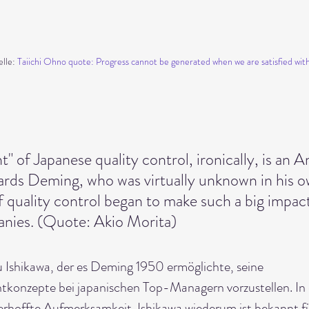
lle: 
Taiichi Ohno quote: Progress cannot be generated when we are satisfied with 
t" of Japanese quality control, ironically, is an 
ds Deming, who was virtually unknown in his o
of quality control began to make such a big impac
nies. (Quote: Akio Morita)
u Ishikawa, der es Deming 1950 ermöglichte, seine 
konzepte bei japanischen Top-Managern vorzustellen. In
e erhoffte Aufmerksamkeit. Ishikawa wiederum ist bekannt fü