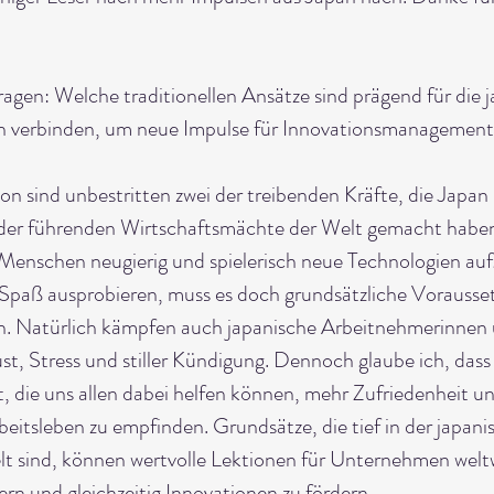
Fragen: Welche traditionellen Ansätze sind prägend für die 
ich verbinden, um neue Impulse für Innovationsmanageme
on sind unbestritten zwei der treibenden Kräfte, die Japan 
 der führenden Wirtschaftsmächte der Welt gemacht haben.
 Menschen neugierig und spielerisch neue Technologien auf
 Spaß ausprobieren, muss es doch grundsätzliche Vorausse
n. Natürlich kämpfen auch japanische Arbeitnehmerinnen 
t, Stress und stiller Kündigung. Dennoch glaube ich, dass 
t, die uns allen dabei helfen können, mehr Zufriedenheit un
itsleben zu empfinden. Grundsätze, die tief in der japani
lt sind, können wertvolle Lektionen für Unternehmen weltwe
ern und gleichzeitig Innovationen zu fördern.