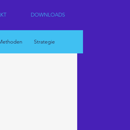
KT
DOWNLOADS
Methoden
Strategie
rnehmenskultur