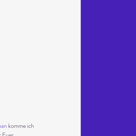
pan
 komme ich 
 Euer 