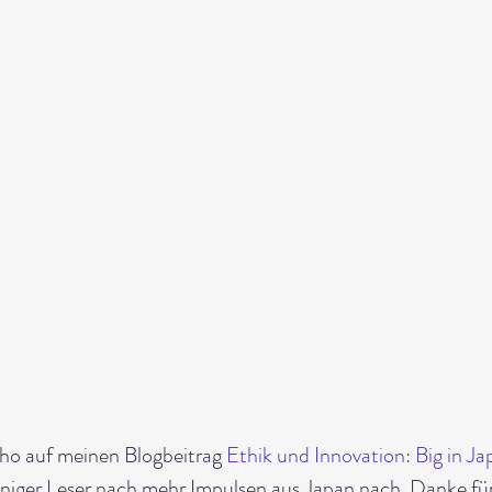
o auf meinen Blogbeitrag 
Ethik und Innovation: Big in Ja
iger Leser nach mehr Impulsen aus Japan nach. Danke für