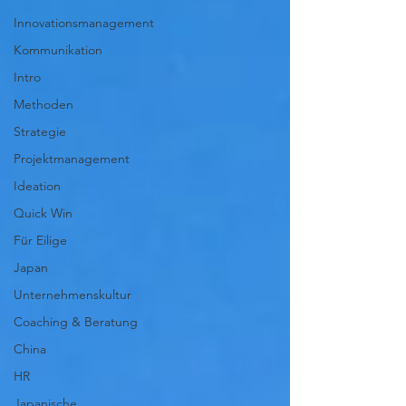
Innovationsmanagement
Kommunikation
Intro
Methoden
Strategie
Projektmanagement
Ideation
Quick Win
Für Eilige
Japan
Unternehmenskultur
Coaching & Beratung
China
HR
Japanische