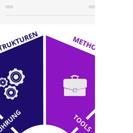
Die 36 Strategeme - Was hat alte
chinesische Kriegskunst mit
Innovation zu tun?
Heute geht es nicht um Impulse aus dem
japanischen Universum, sondern um einen
strategischen Schatz Made in China. Strategeme
waren mir als alte chinesische Weisheiten bekannt,
als ich während meiner Arbeit im Rahmen eines
deutsch-chinesischen M&A-Projektes immer
wieder darauf gestoßen wurde. Zuerst war es nur ein
Gefühl, dass mir bestimmte Verhaltensweisen oder
Reaktionen unserer chinesischen Partner irgendwie
bekannt vorkamen. Dann aber habe ich eindeutige
Parallelen zu den