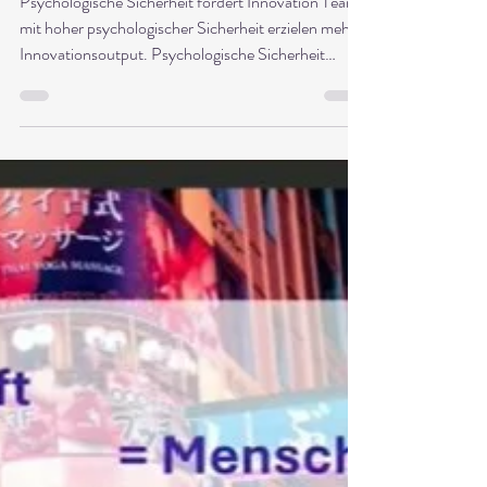
Innovation
Psychologische Sicherheit fördert Innovation Teams
mit hoher psychologischer Sicherheit erzielen mehr
Innovationsoutput. Psychologische Sicherheit
scheint ein "In"-Begriff zu sein. Oder ist es mehr als
das? Und was bedeutet das für
Innovationsmanagement? Stelle dir ein Team vor, in
dem jede Idee ausgesprochen werden darf – selbst
wenn sie auf den ersten Blick absurd wirkt. Ein
Umfeld, in dem es statt "Nein, aber..." eher heißt:
"Ja, und...". In dem ein kurzer Gedankenimpuls a