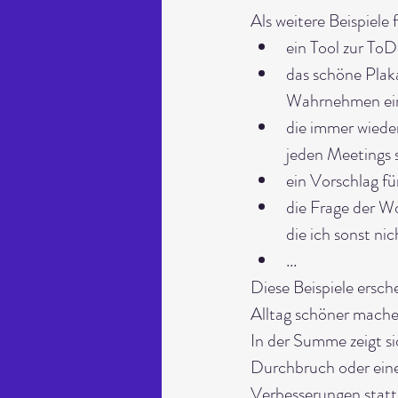
Als weitere Beispiele 
ein Tool zur ToD
das schöne Plak
Wahrnehmen ei
die immer wiede
jeden Meetings 
ein Vorschlag f
die Frage der W
die ich sonst nic
...
Diese Beispiele ersche
Alltag schöner machen
In der Summe zeigt si
Durchbruch oder eine r
Verbesserungen statt: 