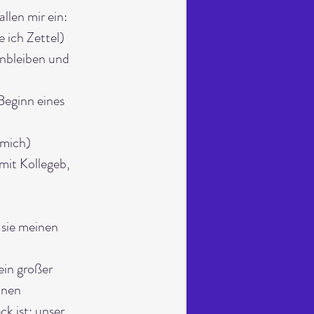
allen mir ein:
 ich Zettel)
nbleiben und 
Beginn eines 
 mich)
mit Kollegeb, 
 sie meinen 
ein großer 
inen 
k ist: unser 