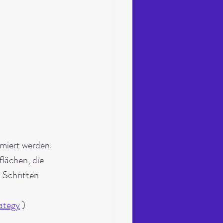
miert werden. 
lächen, die 
 Schritten 
ategy
 )