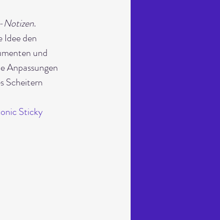
t-Notizen
. 
e Idee den 
kumenten und 
che Anpassungen 
s Scheitern 
onic Sticky 