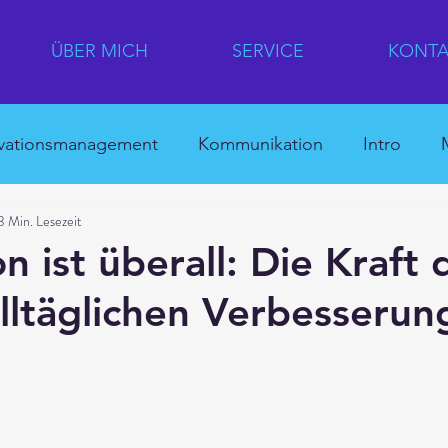
ÜBER MICH
SERVICE
KONTA
vationsmanagement
Kommunikation
Intro
3 Min. Lesezeit
ation
Quick Win
Für Eilige
Japan
Unte
n ist überall: Die Kraft 
alltäglichen Verbesseru
hina
HR
Japanische Innovationslandkarte