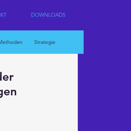
KT
DOWNLOADS
Methoden
Strategie
rnehmenskultur
der
ngen