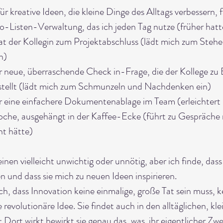
für kreative Ideen, die kleine Dinge des Alltags verbessern, f
o-Listen-Verwaltung, das ich jeden Tag nutze (früher hatte
at der Kollegin zum Projektabschluss (lädt mich zum Stehe
n)
r neue, überraschende Check in-Frage, die der Kollege zu 
stellt (lädt mich zum Schmunzeln und Nachdenken ein)
ür eine einfachere Dokumentenablage im Team (erleichtert
oche, ausgehängt in der Kaffee-Ecke (führt zu Gespräche 
ht hätte)
inen vielleicht unwichtig oder unnötig, aber ich finde, dass
 und dass sie mich zu neuen Ideen inspirieren.
ch, dass Innovation keine einmalige, große Tat sein muss, k
evolutionäre Idee. Sie findet auch in den alltäglichen, kle
Dort wirkt bewirkt sie genau das, was  ihr eigentlicher Zwec